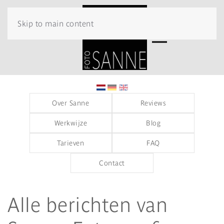
Skip to main content
Over Sanne
Reviews
Werkwijze
Blog
Tarieven
FAQ
Contact
Alle berichten van