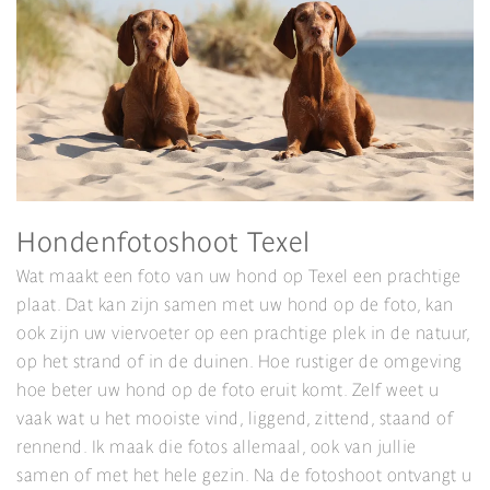
Hondenfotoshoot Texel
Wat maakt een foto van uw hond op Texel een prachtige
plaat. Dat kan zijn samen met uw hond op de foto, kan
ook zijn uw viervoeter op een prachtige plek in de natuur,
op het strand of in de duinen. Hoe rustiger de omgeving
hoe beter uw hond op de foto eruit komt. Zelf weet u
vaak wat u het mooiste vind, liggend, zittend, staand of
rennend. Ik maak die fotos allemaal, ook van jullie
samen of met het hele gezin. Na de fotoshoot ontvangt u