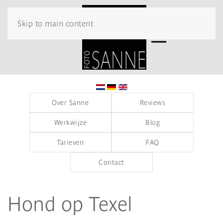
Skip to main content
Over Sanne
Reviews
Werkwijze
Blog
Tarieven
FAQ
Contact
Hond op Texel