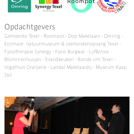
Opdachtgevers
Gemeente Texel - Roompot - Dop Makelaars - Omring -
Ecomare: natuurmuseum & zeehondenopvang Texel -
Fysiotherapie Synergy - Fysio Burgwal - Lijf&Visie -
Blommenhuisjes - Eilandkeuken - Ronde om Texel -
Vogelhuis Oranjerie - Landal Makelaardij - Museum Kaap
Skil