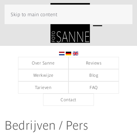
Skip to main content
Over Sanne
Reviews
Werkwijze
Blog
Tarieven
FAQ
Contact
Bedrijven / Pers