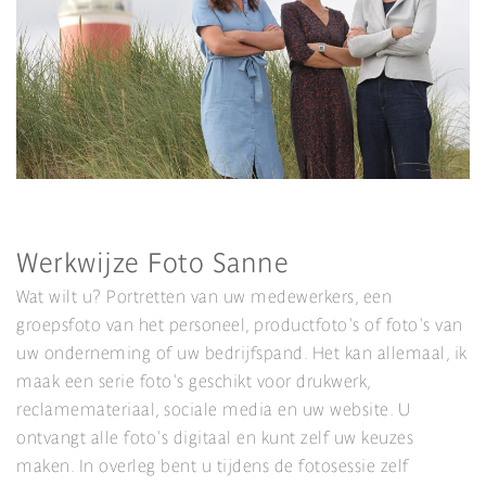
Werkwijze Foto Sanne
Wat wilt u? Portretten van uw medewerkers, een
groepsfoto van het personeel, productfoto's of foto's van
uw onderneming of uw bedrijfspand. Het kan allemaal, ik
maak een serie foto's geschikt voor drukwerk,
reclamemateriaal, sociale media en uw website. U
ontvangt alle foto's digitaal en kunt zelf uw keuzes
maken. In overleg bent u tijdens de fotosessie zelf