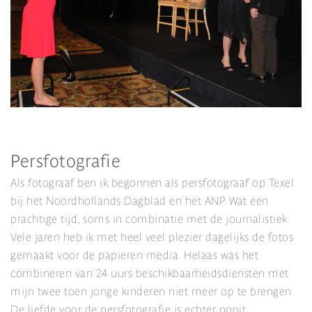
Persfotografie
Als fotograaf ben ik begonnen als persfotograaf op Texel
bij het Noordhollands Dagblad en het ANP. Wat een
prachtige tijd, soms in combinatie met de journalistiek.
Vele jaren heb ik met heel veel plezier dagelijks de fotos
gemaakt voor de papieren media. Helaas was het
combineren van 24 uurs beschikbaarheidsdiensten met
mijn twee toen jonge kinderen niet meer op te brengen.
De liefde voor de persfotografie is echter nooit