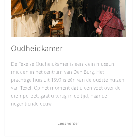
Oudheidkamer
De Texelse Oudheidkamer is een klein museum
midden in het centrum van Den Burg. Het
prachtige huis uit 1599 is één van de oudste huizen
van Texel. Op het moment dat u een voet over de
drempel zet, gaat u terug in de tijd, naar de
negentiende eeuw.
Lees verder