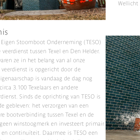
Wellicht
nis
els Eigen Stoomboot Onderneming (TESO)
e veerdienst tussen Texel en Den Helder.
varen ze in het belang van al onze
 veerdienst is opgericht door de
eigenaarschap is vandaag de dag nog
circa 3.100 Texelaars en andere
rdienst. Sinds de oprichting van TESO is
fde gebleven: het verzorgen van een
re bootverbinding tussen Texel en de
 geen winstoogmerk en investeert primair
it en continuïteit. Daarmee is TESO een