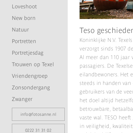
Loveshoot
New born
Teso geschiede
Natuur
Koninklijke N.V. Tex
Portretten
verzorgt sinds 1907 d
Portretjesdag
Al meer dan 110 jaar 
Trouwen op Texel
passagiers. De Texelse
eilandbewoners. Het 
Vriendengroep
steeds in handen van 
Zonsondergang
gebruikers van de vee
Zwanger
het doel altijd hetzel
betrouwbare, betaalba
info@fotosanne.nl
vaste wal. TESO heeft
in veiligheid, kwalite
0222 31 31 02