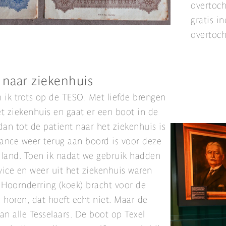
overtoch
gratis i
overtoch
 naar ziekenhuis
 ik trots op de TESO. Met liefde brengen
et ziekenhuis en gaat er een boot in de
dan tot de patient naar het ziekenhuis is
ance weer terug aan boord is voor deze
eiland. Toen ik nadat we gebruik hadden
ice en weer uit het ziekenhuis waren
 Hoornderring (koek) bracht voor de
 horen, dat hoeft echt niet. Maar de
van alle Tesselaars. De boot op Texel