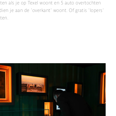
ten als je op Texel woont en 5 auto overtochten
ndien je aan de 'overkant' woont. Of gratis 'lopers'
ten.