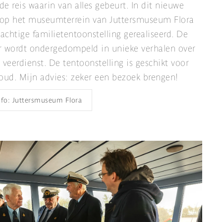
e reis waarin van alles gebeurt. In dit nieuwe
op het museumterrein van Juttersmuseum Flora
rachtige familietentoonstelling gerealiseerd. De
r wordt ondergedompeld in unieke verhalen over
 veerdienst. De tentoonstelling is geschikt voor
oud. Mijn advies: zeker een bezoek brengen!
nfo: Juttersmuseum Flora