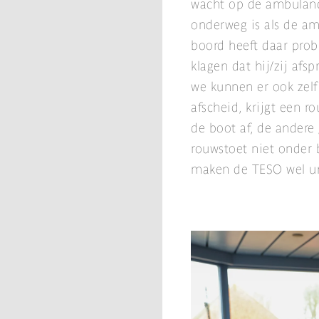
wacht op de ambulance 
onderweg is als de am
boord heeft daar prob
klagen dat hij/zij afs
we kunnen er ook zel
afscheid, krijgt een r
de boot af, de ander
rouwstoet niet onder 
maken de TESO wel u