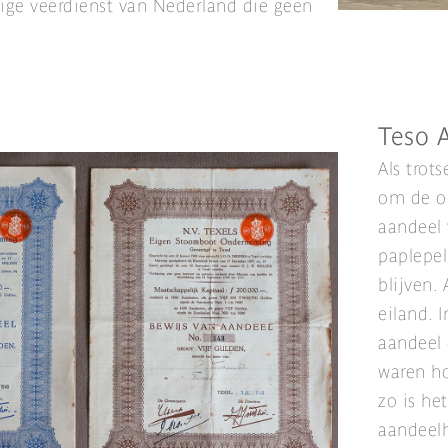
nige veerdienst van Nederland die geen
Teso 
Als trot
om de op
aandeel 
paplepel
blijven.
eiland. 
aandeel 
waren ho
zo is het
aandeelh