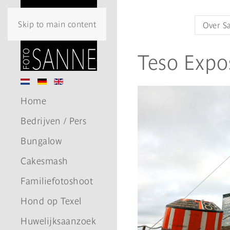
Skip to main content
Over S
Teso Expos
Home
Bedrijven / Pers
Bungalow
Cakesmash
Familiefotoshoot
Hond op Texel
Huwelijksaanzoek