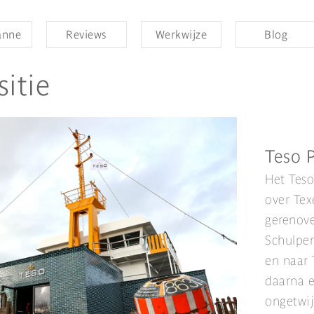
anne
Reviews
Werkwijze
Blog
itie
Teso P
Het Teso
over Tex
gerenove
Schulpen
en naar 
daarna e
ongetwij