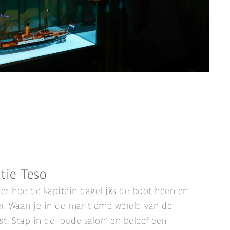
tie Teso
ier hoe de kapitein dagelijks de boot heen en
r. Waan je in de maritieme wereld van de
st. Stap in de ‘oude salon’ en beleef een