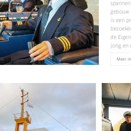
spannend
gebouw 
is een p
bezoeke
de Eigen
jong en 
Meer i