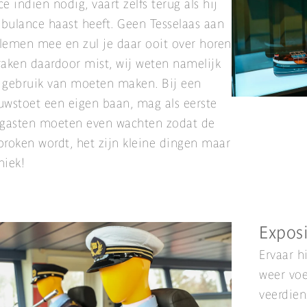
indien nodig, vaart zelfs terug als hij
bulance haast heeft. Geen Tesselaas aan
lemen mee en zul je daar ooit over horen
praken daardoor mist, wij weten namelijk
f gebruik van moeten maken. Bij een
ouwstoet een eigen baan, mag als eerste
e gasten moeten even wachten zodat de
broken wordt, het zijn kleine dingen maar
niek!
Exposi
Ervaar h
weer voe
veerdien