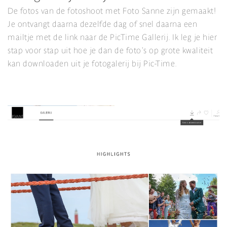
De fotos van de fotoshoot met Foto Sanne zijn gemaakt!
Je ontvangt daarna dezelfde dag of snel daarna een
mailtje met de link naar de PicTime Gallerij. Ik leg je hier
stap voor stap uit hoe je dan de foto's op grote kwaliteit
kan downloaden uit je fotogalerij bij Pic-Time.