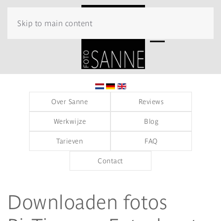
Skip to main content
Over Sanne
Reviews
Werkwijze
Blog
Tarieven
FAQ
Contact
Downloaden fotos