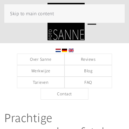
Skip to main content
Over Sanne
Reviews
Werkwijze
Blog
Tarieven
FAQ
Contact
Prachtige