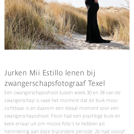
Jurken Mii Estillo lenen bij
zwangerschapsfotograaf Texel
Een zwangerschapsshoot tussen week 30 en 38 van de
zwangerschap is vaak het moment dat de buik mooi
zichtbaar is en daarom een ideaal moment voor een
zwangerschapsshoot. Floor had een prachtige buik en
keek ernaar uit om mooie foto's te hebben als
herinnering aan deze bijzondere periode. Ze had vooraf