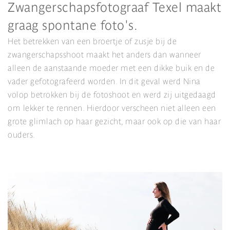
Zwangerschapsfotograaf Texel maakt
graag spontane foto's.
Het betrekken van een broertje of zusje bij de
zwangerschapsshoot maakt het anders dan wanneer
alleen de aanstaande moeder met een dikke buik en de
vader gefotografeerd worden. In dit geval werd Nina
volop betrokken bij de fotoshoot en werd zij uitgedaagd
om lekker te rennen. Hierdoor verscheen niet alleen een
grote glimlach op haar gezicht, maar ook op die van haar
ouders.