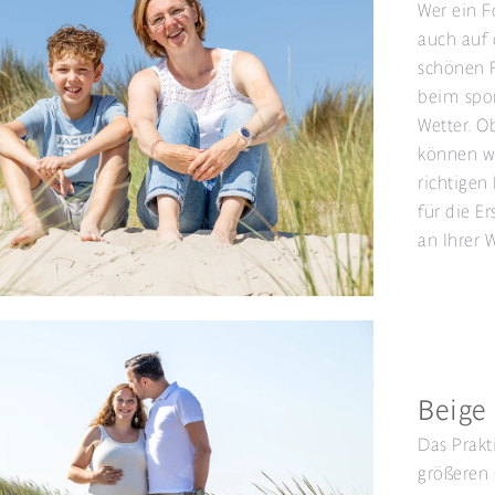
Wer ein F
auch auf 
schönen F
beim spon
Wetter. O
können wi
richtigen
für die Er
an Ihrer
Beige
Das Prakt
größeren 