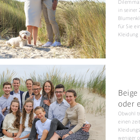
Dilemmata
in seiner
Blumenkl
für Sie ei
Kleidung 
Beige
oder e
Obwohl tr
einen zeit
Kleidungs
weniger o