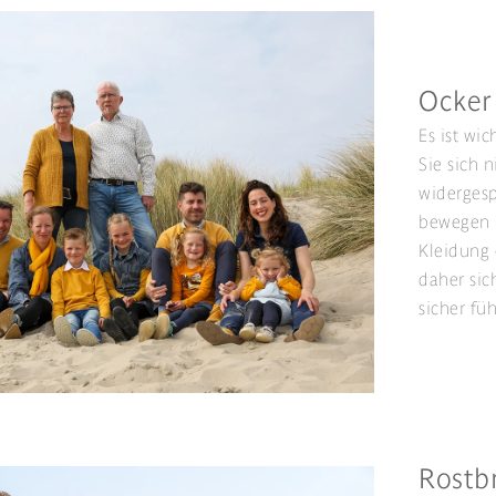
Ocker
Es ist wic
Sie sich 
widergesp
bewegen u
Kleidung 
daher sic
sicher fü
Rostbr