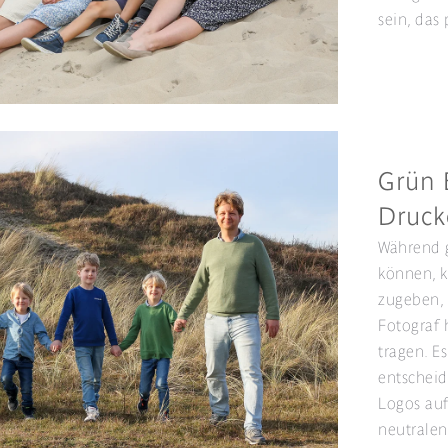
sein, das
Grün 
Druck
Während 
können, k
zugeben, s
Fotograf 
tragen. E
entscheid
Logos auf
neutralen