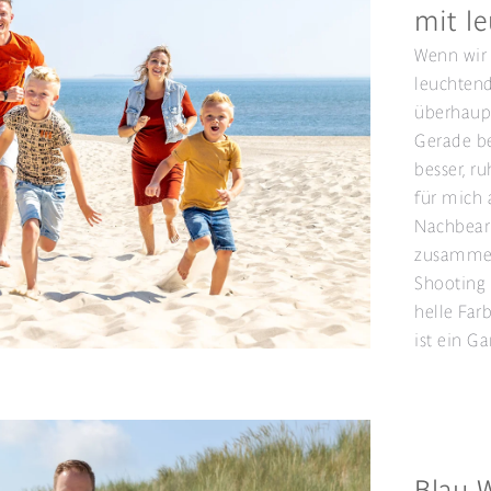
mit l
Wenn wir 
leuchtend
überhaupt
Gerade be
besser, r
für mich 
Nachbearb
zusammen
Shooting 
helle Far
ist ein Ga
Blau W