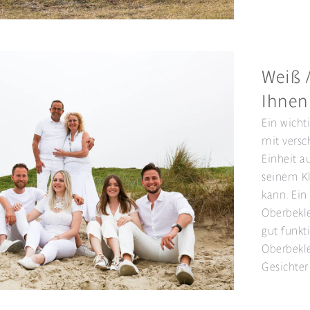
Weiß /
Ihnen
Ein wicht
mit versc
Einheit a
seinem K
kann. Ein
Oberbekl
gut funkt
Oberbekle
Gesichter